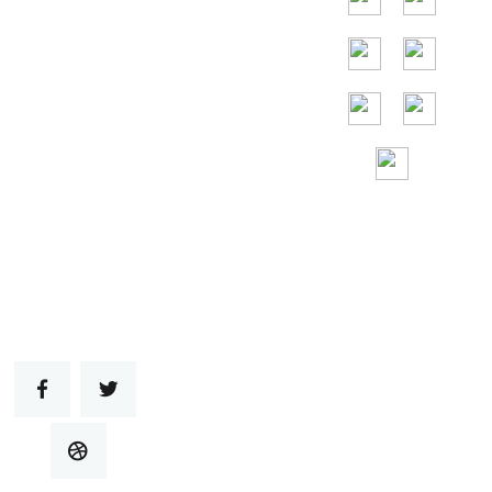
邦、ロシア、イ
タリア、日本、
ベトナムなどで
す。
24 時間年中 無休
のフリーダイヤ
ル アシスタンス