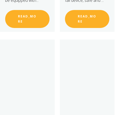
be equipped with...
fall device, safe and ...
READ_MO
READ_MO
RE
RE