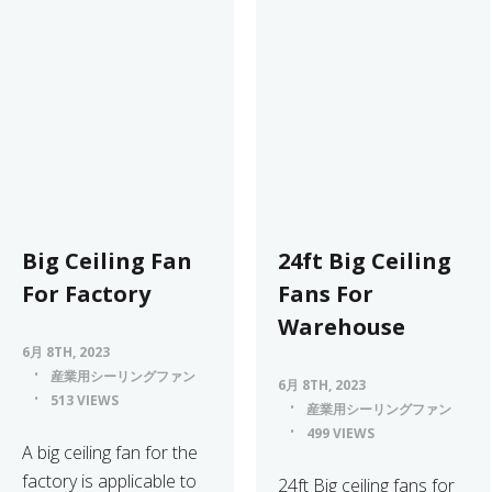
Big Ceiling Fan
24ft Big Ceiling
For Factory
Fans For
Warehouse
6月 8TH, 2023
産業用シーリングファン
6月 8TH, 2023
513 VIEWS
産業用シーリングファン
499 VIEWS
A big ceiling fan for the
factory is applicable to
24ft Big ceiling fans for