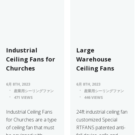
Industrial
Large
Ceiling Fans for
Warehouse
Churches
Ceiling Fans
6月 8TH, 2023
6月 8TH, 2023
産業用シーリングファン
産業用シーリングファン
471 VIEWS
446 VIEWS
​Industrial Ceiling Fans
24ft industrial ceiling fan
for Churches are a type
customized Special
of ceiling fan that must
RTFANS patented anti-