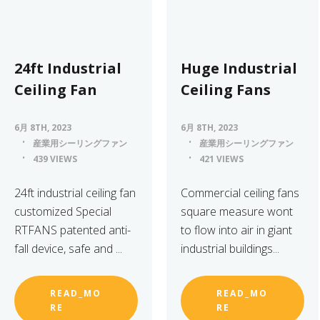
24ft Industrial
Huge Industrial
Ceiling Fan
Ceiling Fans
6月 8TH, 2023
6月 8TH, 2023
産業用シーリングファン
産業用シーリングファン
439 VIEWS
421 VIEWS
24ft industrial ceiling fan
Commercial ceiling fans
customized Special
square measure wont
RTFANS patented anti-
to flow into air in giant
fall device, safe and ...
industrial buildings...
READ_MO
READ_MO
RE
RE