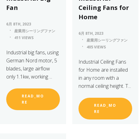
Fan
Ceiling Fans for
Home
6月 8TH, 2023
産業用シーリングファン
6月 8TH, 2023
411 VIEWS
産業用シーリングファン
405 VIEWS
Industrial big fans, using
German Nord motor, 5
Industrial Ceiling Fans
blades, large airflow
for Home are installed
only 1.1kw, working ...
in any room with a
normal ceiling height. T...
READ_MO
RE
READ_MO
RE