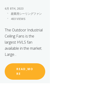
6月 8TH, 2023
産業用シーリングファン
403 VIEWS
The Outdoor Industrial
Ceiling Fans is the
largest HVLS fan
available in the market.
Large...
READ_MO
RE