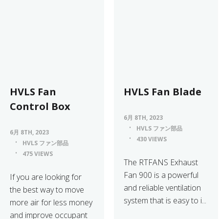
HVLS Fan
HVLS Fan Blade
Control Box
6月 8TH, 2023
HVLS ファン部品
6月 8TH, 2023
430 VIEWS
HVLS ファン部品
475 VIEWS
The RTFANS Exhaust
Fan 900 is a powerful
If you are looking for
and reliable ventilation
the best way to move
system that is easy to i...
more air for less money
and improve occupant