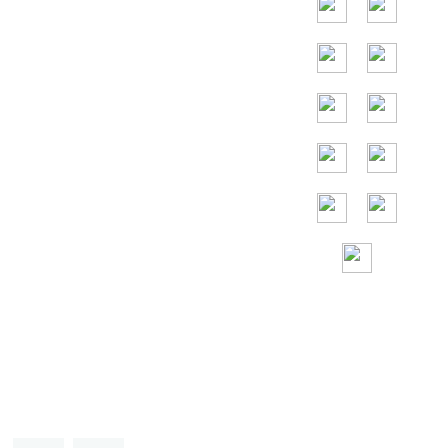
ドイツ、フラン
ス、スペイン、
ポルトガル、ア
ラブ首長国連
邦、ロシア、イ
タリア、日本、
ベトナムなどで
す。
24 時間年中 無休
のフリーダイヤ
ル アシスタンス