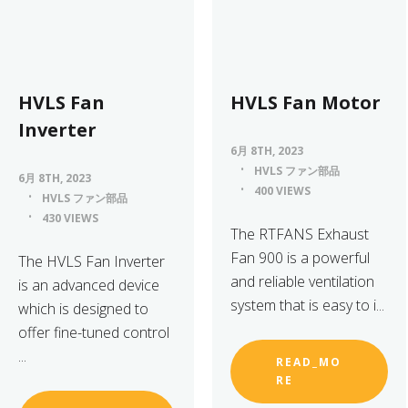
HVLS Fan
HVLS Fan Motor
Inverter
6月 8TH, 2023
HVLS ファン部品
6月 8TH, 2023
400 VIEWS
HVLS ファン部品
430 VIEWS
The RTFANS Exhaust
Fan 900 is a powerful
The HVLS Fan Inverter
and reliable ventilation
is an advanced device
system that is easy to i...
which is designed to
offer fine-tuned control
...
READ_MO
RE