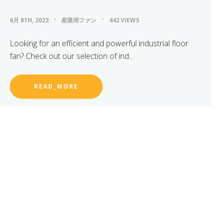
6月 8TH, 2023
産業用ファン
442 VIEWS
Looking for an efficient and powerful industrial floor
fan? Check out our selection of ind...
READ_MORE