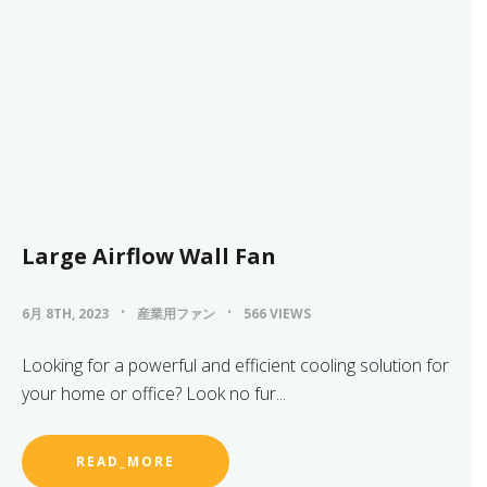
Large Airflow Wall Fan
6月 8TH, 2023
産業用ファン
566 VIEWS
Looking for a powerful and efficient cooling solution for
your home or office? Look no fur...
READ_MORE