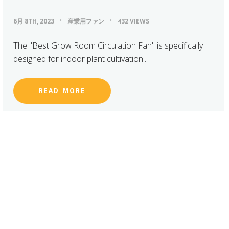
6月 8TH, 2023
産業用ファン
432 VIEWS
The "Best Grow Room Circulation Fan" is specifically
designed for indoor plant cultivation...
READ_MORE