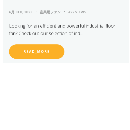
6月 8TH, 2023
産業用ファン
422 VIEWS
Looking for an efficient and powerful industrial floor
fan? Check out our selection of ind...
READ_MORE