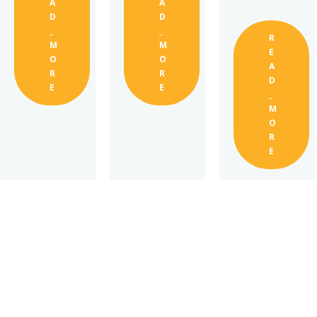
A
A
D
D
_
_
R
M
M
E
O
O
A
R
R
D
E
E
_
M
O
R
E