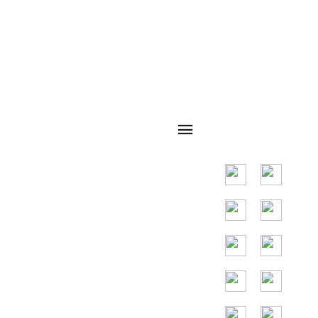
Điều hướng
Mã QR
nhanh
Thị trường chính ở
các nước Đông
Nam Á, các nước
chính là Indonesia,
Thái Lan,
Malaysia, Việt
Nam.
Hỗ trợ miễn phí
24/7