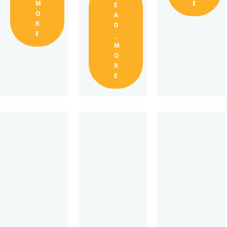
M
E
E
O
A
R
D
E
_
M
O
R
E