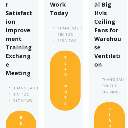
r
Work
al Big
Satisfact
Today
Hvls
ion
Ceiling
THÁNG SÁU 13TH, 2023
Improve
Fans for
TIN TỨC
ment
Warehou
315 VIEWS
Training
se
Exchang
Ventilati
R
e
on
E
A
Meeting
D
THÁNG SÁU 1
_
TIN TỨC
M
THÁNG SÁU 13TH, 2023
O
307 VIEWS
TIN TỨC
R
317 VIEWS
E
R
E
R
A
E
D