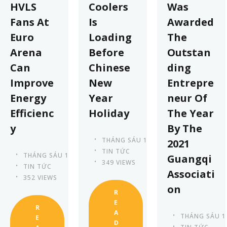
HVLS
Coolers
Was
Fans At
Is
Awarded
Euro
Loading
The
Arena
Before
Outstan
Can
Chinese
ding
Improve
New
Entrepre
Energy
Year
neur Of
Efficienc
Holiday
The Year
y
By The
THÁNG SÁU 13TH, 2023
2021
TIN TỨC
THÁNG SÁU 13TH, 2023
Guangqi
349 VIEWS
TIN TỨC
Associati
352 VIEWS
on
R
E
R
A
THÁNG SÁU 1
E
D