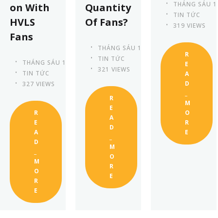
THÁNG SÁU 1
on With
Quantity
TIN TỨC
HVLS
Of Fans?
319 VIEWS
Fans
THÁNG SÁU 13TH, 2023
R
TIN TỨC
THÁNG SÁU 13TH, 2023
E
321 VIEWS
TIN TỨC
A
D
327 VIEWS
_
R
M
E
R
O
A
E
R
D
A
E
_
D
M
_
O
M
R
O
E
R
E