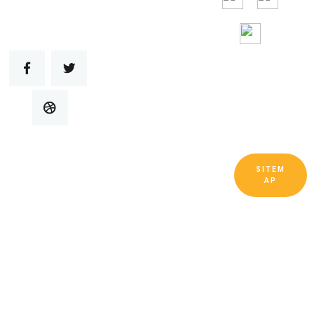
SITEM
Bản quyền © Công ty TNHH Thiết bị làm mát và
AP
thông gió Quảng Đông Ruitai Đã đăng ký Bản
quyền.