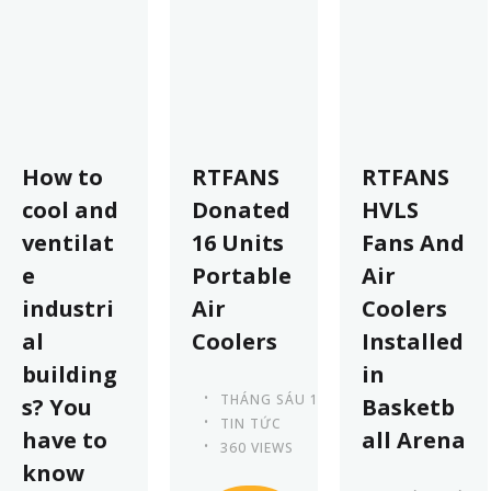
How to
RTFANS
RTFANS
cool and
Donated
HVLS
ventilat
16 Units
Fans And
e
Portable
Air
industri
Air
Coolers
al
Coolers
Installed
building
in
THÁNG SÁU 13TH, 2023
s? You
Basketb
TIN TỨC
have to
all Arena
360 VIEWS
know