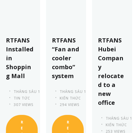
RTFANS
RTFANS
RTFANS
Installed
“Fan and
Hubei
in
cooler
Compan
Shoppin
combo”
y
g Mall
system
relocate
d to a
THÁNG SÁU 13TH, 2023
THÁNG SÁU 13TH, 2023
new
TIN TỨC
KIẾN THỨC
office
307 VIEWS
294 VIEWS
THÁNG SÁU 1
R
R
KIẾN THỨC
E
E
253 VIEWS