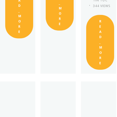
TIN TỨC
A
_
D
344 VIEWS
M
_
O
M
R
O
R
E
R
E
E
A
D
_
M
O
R
E