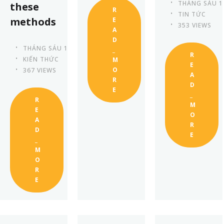
THÁNG SÁU 1
these
R
TIN TỨC
methods
E
353 VIEWS
A
D
THÁNG SÁU 13TH, 2023
_
R
KIẾN THỨC
M
E
O
367 VIEWS
A
R
D
E
_
R
M
E
O
A
R
D
E
_
M
O
R
E