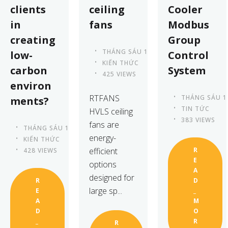
clients
ceiling
Cooler
in
fans
Modbus
creating
Group
THÁNG SÁU 13TH, 2023
low-
Control
KIẾN THỨC
carbon
System
425 VIEWS
environ
RTFANS
THÁNG SÁU 1
ments?
TIN TỨC
HVLS ceiling
383 VIEWS
fans are
THÁNG SÁU 13TH, 2023
energy-
KIẾN THỨC
efficient
R
428 VIEWS
E
options
A
designed for
R
D
large sp...
E
_
A
M
D
O
_
R
R