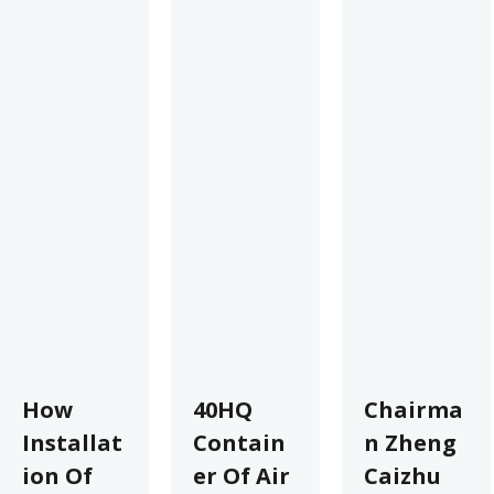
How
40HQ
Chairma
Installat
Contain
n Zheng
ion Of
er Of Air
Caizhu