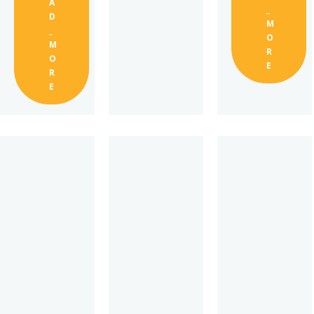
A
_
D
M
_
O
M
R
O
E
R
E