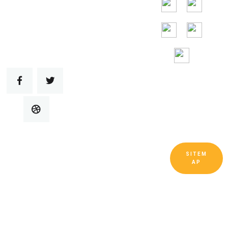
24/7
SITEM
Bản quyền © Công ty TNHH Thiết bị làm mát và
AP
thông gió Quảng Đông Ruitai Đã đăng ký Bản
quyền.