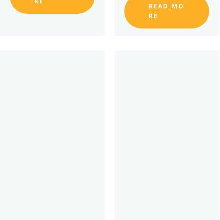
RE
READ_MO
RE