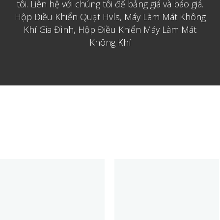
tôi. Liên hệ với chúng tôi để bảng giá và báo giá.
Hộp Điều Khiển Quạt Hvls, Máy Làm Mát Không
Khí Gia Đình, Hộp Điều Khiển Máy Làm Mát
Không Khí