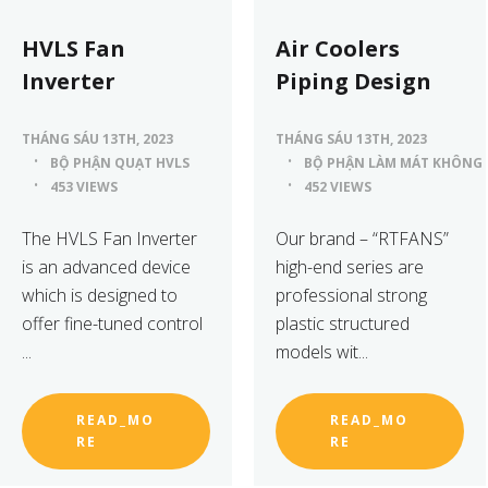
HVLS Fan
Air Coolers
Inverter
Piping Design
THÁNG SÁU 13TH, 2023
THÁNG SÁU 13TH, 2023
BỘ PHẬN QUẠT HVLS
BỘ PHẬN LÀM MÁT KHÔNG 
453 VIEWS
452 VIEWS
The HVLS Fan Inverter
Our brand – “RTFANS”
is an advanced device
high-end series are
which is designed to
professional strong
offer fine-tuned control
plastic structured
...
models wit...
READ_MO
READ_MO
RE
RE