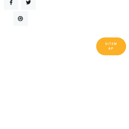
SITEM
Copyright © Guangdong Ruitai Ventilation and
AP
Cooling Equipment Co., Ltd. Все права
защищены.