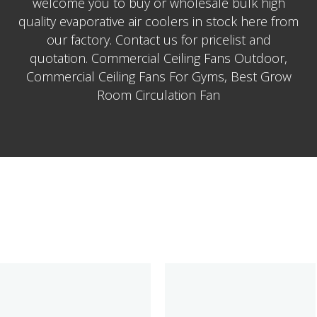
welcome you to buy or wholesale bulk high
quality evaporative air coolers in stock here from
our factory. Contact us for pricelist and
quotation. Commercial Ceiling Fans Outdoor,
Commercial Ceiling Fans For Gyms, Best Grow
Room Circulation Fan