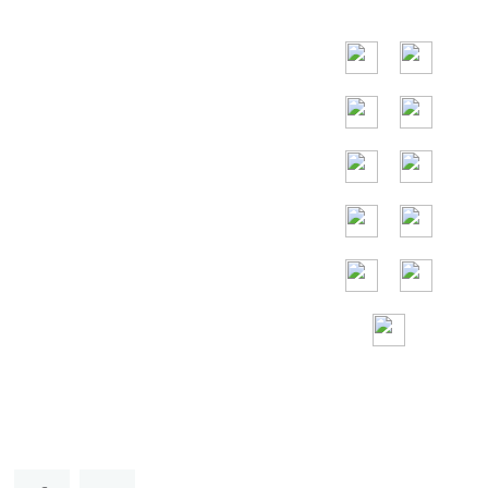
Восточной Азии,
основными
странами
являются
Индонезия,
Таиланд,
Малайзия,
Вьетнам.
Круглосуточная
бесплатная
помощь